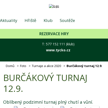
Aktuality
Hřiště
Klub
Soutěže
REZERVACE HRY
Foto
Hotel - Lázně
Kontakt
T: 577 152 111 (klub)
www.tycko.cz
E-shop
Příměstské tábory
Domů
Foto
Turnaje a akce 2020
Burčákový turnaj 12.9.
BURČÁKOVÝ TURNAJ
12.9.
Oblíbený podzimní turnaj plný chutí a vůní.