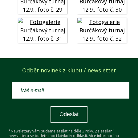
Odběr novinek z klubu / newsletter
Odeslat
*Newslettery vám budeme zasílat nejdéle 3 roky. Ze zasílaní
newsletteru se budete moci kdykoliv odhlásit. Více informací na