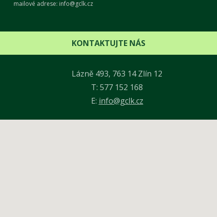
mailové adrese: info@gclk.cz
KONTAKTUJTE NÁS
Lázně 493, 763 14 Zlín 12
T: 577 152 168
E:
info@gclk.cz